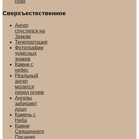
снах
Сверхъестественное
Ангел
спустился на
Землю
Телепортация
Фотографии
чудесных
знаков
Камни с
небес
Реальный
ангел
молится
перед огнем
Ангелы
забирают
душу
Камень с
Неба
Камни
Священного
Писания