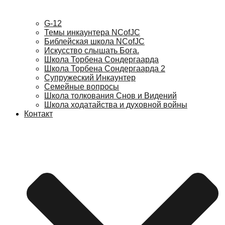
G-12
Темы инкаунтера NCofJC
Библейская школа NCofJC
Искусство слышать Бога.
Школа Торбена Сондергаарда
Школа Торбена Сондергаарда 2
Супружеский Инкаунтер
Семейные вопросы
Школа толкования Снов и Видений
Школа ходатайства и духовной войны
Контакт