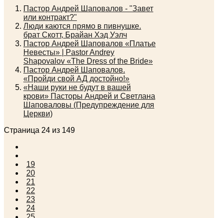
Пастор Андрей Шаповалов - "Завет
или контракт?"
Люди каются прямо в пивнушке.
брат Скотт, Брайан Хэд Уэлч
Пастор Андрей Шаповалов «Платье
Невесты» | Pastor Andrey
Shapovalov «The Dress of the Bride»
Пастор Андрей Шаповалов.
«Пройди свой АД достойно!»
«Наши руки не будут в вашей
крови» Пасторы Андрей и Светлана
Шаповаловы (Предупреждение для
Церкви)
Страница 24 из 149
19
20
21
22
23
24
25