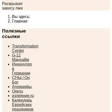
Раскрывая
завесу лжи
Вы здесь:
Главная
Полезные
ссылки
Transformation
Center
G-12
Манхайм
Инкаунтер
в
Германии
СНЫ / Он
Бог
Апокрифы
Orenu
излияние.ru
Календарь
Еврейских
праздников