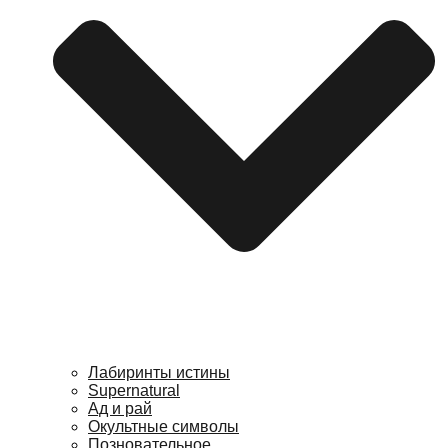
Лабиринты истины
Supernatural
Ад и рай
Окультные символы
Позновательное