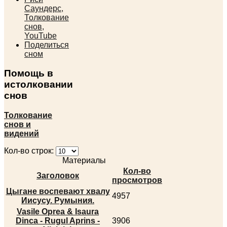
Саундерс,
Толкование
снов,
YouTube
Поделиться
сном
Помощь в
истолковании
снов
Толкование
снов и
видений
Кол-во строк:
Материалы
Кол-во
Заголовок
просмотров
Цыгане воспевают хвалу
4957
Иисусу. Румыния.
Vasile Oprea & Isaura
Dinca - Rugul Aprins -
3906