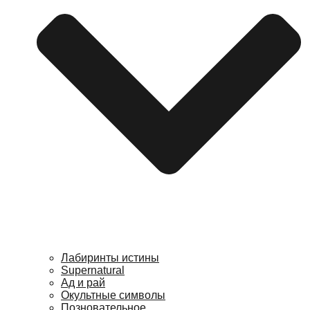
Лабиринты истины
Supernatural
Ад и рай
Окультные символы
Позновательное