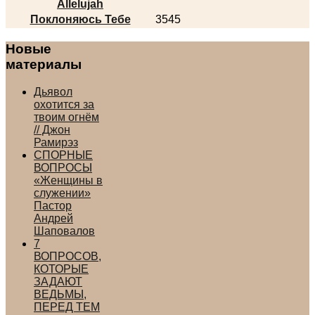
Аllelujah
Поклоняюсь Тебе
3545
Новые
материалы
Дьявол
охотится за
твоим огнём
// Джон
Рамирэз
СПОРНЫЕ
ВОПРОСЫ
«Женщины в
служении»
Пастор
Андрей
Шаповалов
7
ВОПРОСОВ,
КОТОРЫЕ
ЗАДАЮТ
ВЕДЬМЫ,
ПЕРЕД ТЕМ