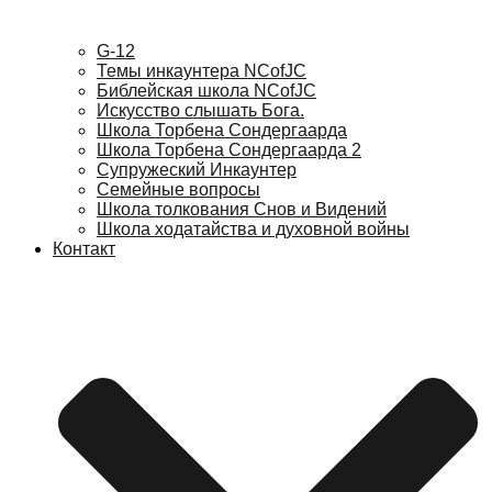
G-12
Темы инкаунтера NCofJC
Библейская школа NCofJC
Искусство слышать Бога.
Школа Торбена Сондергаарда
Школа Торбена Сондергаарда 2
Супружеский Инкаунтер
Семейные вопросы
Школа толкования Снов и Видений
Школа ходатайства и духовной войны
Контакт