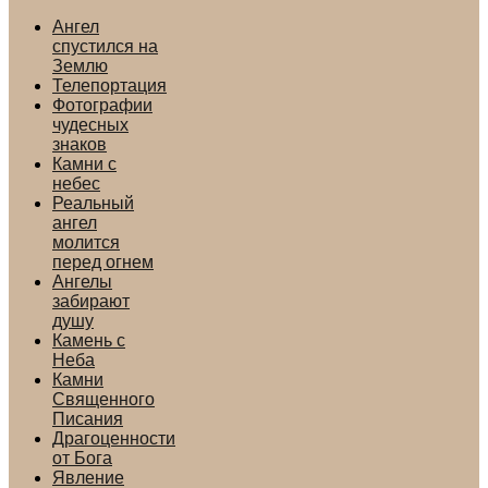
Ангел
спустился на
Землю
Телепортация
Фотографии
чудесных
знаков
Камни с
небес
Реальный
ангел
молится
перед огнем
Ангелы
забирают
душу
Камень с
Неба
Камни
Священного
Писания
Драгоценности
от Бога
Явление