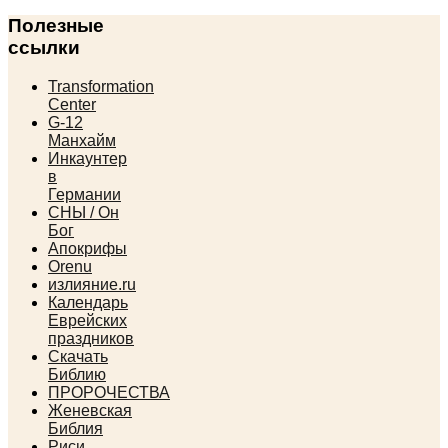
Полезные
ссылки
Transformation
Center
G-12
Манхайм
Инкаунтер
в
Германии
СНЫ / Он
Бог
Апокрифы
Orenu
излияние.ru
Календарь
Еврейских
праздников
Скачать
Библию
ПРОРОЧЕСТВА
Женевская
Библия
Риси